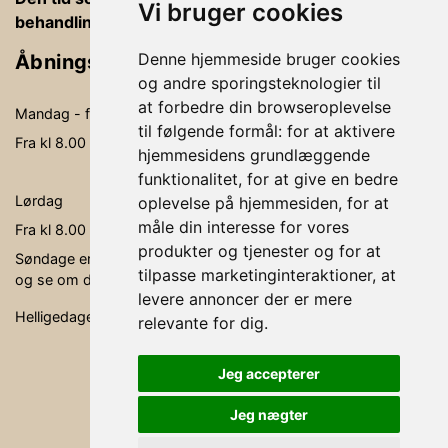
Vi bruger cookies
behandlingsrummet, betaling og vejledning
Denne hjemmeside bruger cookies
Åbningstider
og andre sporingsteknologier til
at forbedre din browseroplevelse
Mandag - fredag
09.00-19.00
til følgende formål:
for at aktivere
Fra kl 8.00 - kl. 20.00 kan der behandles
hjemmesidens grundlæggende
funktionalitet
,
for at give en bedre
Lørdag
09.00- 15.00
oplevelse på hjemmesiden
,
for at
måle din interesse for vores
Fra kl 8.00 - kl. 16.00 kan der behandles
produkter og tjenester og for at
Søndage er ikke faste åbningsdage, men søg via bookingen,
tilpasse marketinginteraktioner
,
at
og se om der er en behandler, der er ledig.
levere annoncer der er mere
Helligedage er klinikken lukket.
relevante for dig
.
Jeg accepterer
Jeg nægter