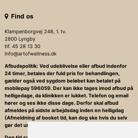
Find os
Klampenborgvej 248, 1. tv.
2800 Lyngby
tlf. 45 28 13 30
Info@artofwellness.dk
Afbudspolitik: Ved udeblivelse eller afbud indenfor
24 timer, betales der fuld pris for behandlingen,
gælder også ved sygdom beløbet kan betalet på
mobilepay 596059. Der kan ikke tages imod afbud på
helligedage, da klinikken er lukket. Telefon og email
hører og ses ikke disse dage. Derfor skal afbud
afmeldes på sidste arbejdsdag inden en helligdag
(Afmeldning af booket tid, kan dog ske hvis du selv
gør det under din bookning).
Den tid som er afsat til behandlinger er ind og ud af