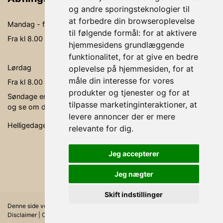
og andre sporingsteknologier til
at forbedre din browseroplevelse
Mandag - fredag
09.00-19.00
til følgende formål:
for at aktivere
Fra kl 8.00 - kl. 20.00 kan der behandles
hjemmesidens grundlæggende
funktionalitet
,
for at give en bedre
Lørdag
09.00- 15.00
oplevelse på hjemmesiden
,
for at
måle din interesse for vores
Fra kl 8.00 - kl. 16.00 kan der behandles
produkter og tjenester og for at
Søndage er ikke faste åbningsdage, men søg via bookingen,
tilpasse marketinginteraktioner
,
at
og se om der er en behandler, der er ledig.
levere annoncer der er mere
Helligedage er klinikken lukket.
relevante for dig
.
Jeg accepterer
Jeg nægter
Skift indstillinger
Denne side vedligeholdes af FÆRCH A/S |
Medlemsbetingelser
|
Disclaimer
|
Opdater cookie præferencer