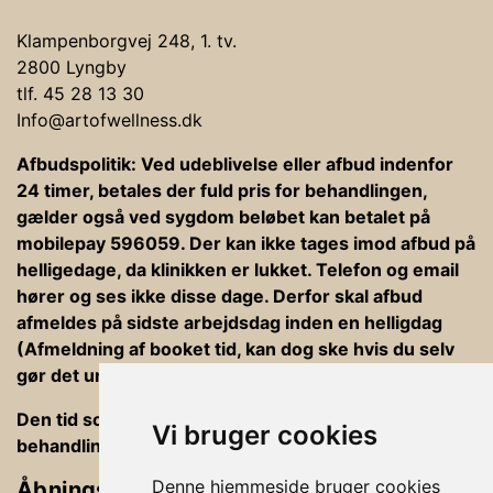
Klampenborgvej 248, 1. tv.
2800 Lyngby
tlf. 45 28 13 30
Info@artofwellness.dk
Afbudspolitik: Ved udeblivelse eller afbud indenfor
24 timer, betales der fuld pris for behandlingen,
gælder også ved sygdom beløbet kan betalet på
mobilepay 596059. Der kan ikke tages imod afbud på
helligedage, da klinikken er lukket. Telefon og email
hører og ses ikke disse dage. Derfor skal afbud
afmeldes på sidste arbejdsdag inden en helligdag
(Afmeldning af booket tid, kan dog ske hvis du selv
gør det under din bookning).
Den tid som er afsat til behandlinger er ind og ud af
Vi bruger cookies
behandlingsrummet, betaling og vejledning
Denne hjemmeside bruger cookies
Åbningstider