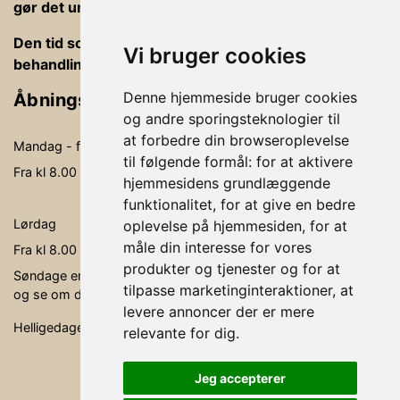
gør det under din bookning).
Den tid som er afsat til behandlinger er ind og ud af
Vi bruger cookies
behandlingsrummet, betaling og vejledning
Denne hjemmeside bruger cookies
Åbningstider
og andre sporingsteknologier til
at forbedre din browseroplevelse
Mandag - fredag
09.00-19.00
til følgende formål:
for at aktivere
Fra kl 8.00 - kl. 20.00 kan der behandles
hjemmesidens grundlæggende
funktionalitet
,
for at give en bedre
Lørdag
09.00- 15.00
oplevelse på hjemmesiden
,
for at
måle din interesse for vores
Fra kl 8.00 - kl. 16.00 kan der behandles
produkter og tjenester og for at
Søndage er ikke faste åbningsdage, men søg via bookingen,
tilpasse marketinginteraktioner
,
at
og se om der er en behandler, der er ledig.
levere annoncer der er mere
Helligedage er klinikken lukket.
relevante for dig
.
Jeg accepterer