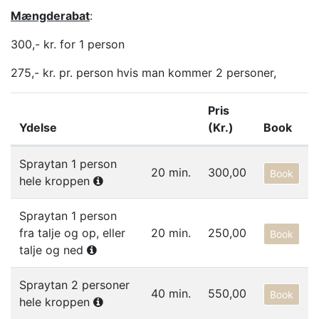
Mængderabat
:
300,- kr. for 1 person
275,- kr. pr. person hvis man kommer 2 personer,
Pris
Ydelse
(Kr.)
Book
Liste af ydelser i gruppen SPRAYTAN
Spraytan 1 person
20 min.
300,00
Book
hele kroppen
Spraytan 1 person
fra talje og op, eller
20 min.
250,00
Book
talje og ned
Spraytan 2 personer
40 min.
550,00
Book
hele kroppen