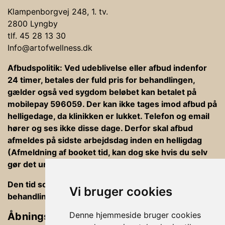
Klampenborgvej 248, 1. tv.
2800 Lyngby
tlf. 45 28 13 30
Info@artofwellness.dk
Afbudspolitik: Ved udeblivelse eller afbud indenfor
24 timer, betales der fuld pris for behandlingen,
gælder også ved sygdom beløbet kan betalet på
mobilepay 596059. Der kan ikke tages imod afbud på
helligedage, da klinikken er lukket. Telefon og email
hører og ses ikke disse dage. Derfor skal afbud
afmeldes på sidste arbejdsdag inden en helligdag
(Afmeldning af booket tid, kan dog ske hvis du selv
gør det under din bookning).
Den tid som er afsat til behandlinger er ind og ud af
Vi bruger cookies
behandlingsrummet, betaling og vejledning
Denne hjemmeside bruger cookies
Åbningstider