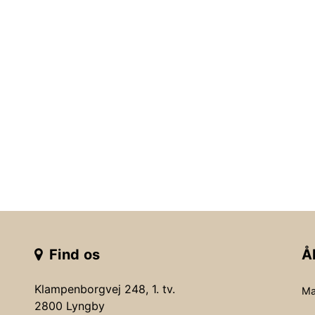
Find os
Å
Klampenborgvej 248, 1. tv.
Ma
2800 Lyngby