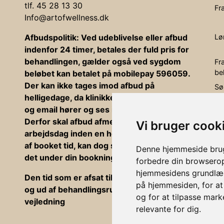
tlf. 45 28 13 30
Fr
Info@artofwellness.dk
Afbudspolitik: Ved udeblivelse eller afbud
Lø
indenfor 24 timer, betales der fuld pris for
behandlingen, gælder også ved sygdom
Fr
be
beløbet kan betalet på mobilepay 596059.
Der kan ikke tages imod afbud på
Sø
helligedage, da klinikken er lukket. Telefon
bo
led
og email hører og ses ikke disse dage.
Derfor skal afbud afmeldes på sidste
Vi bruger cook
He
arbejdsdag inden en helligdag (Afmeldning
af booket tid, kan dog ske hvis du selv gør
Denne hjemmeside bruge
det under din bookning).
forbedre din browserop
hjemmesidens grundlæg
Den tid som er afsat til behandlinger er ind
på hjemmesiden
,
for a
og ud af behandlingsrummet, betaling og
og for at tilpasse mark
vejledning
relevante for dig
.