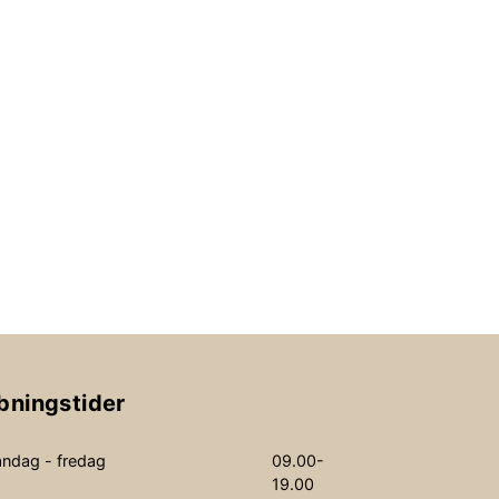
bningstider
ndag - fredag
09.00-
19.00