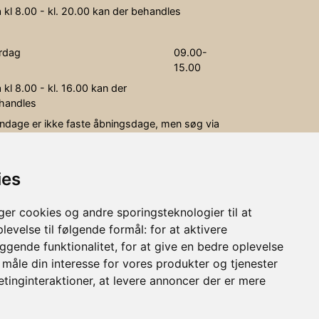
a kl 8.00 - kl. 20.00 kan der behandles
rdag
09.00-
15.00
a kl 8.00 - kl. 16.00 kan der
handles
ndage er ikke faste åbningsdage, men søg via
okingen, og se om der er en behandler, der er
ig.
ies
lligedage er klinikken lukket.
r cookies og andre sporingsteknologier til at
levelse til følgende formål:
for at aktivere
gende funktionalitet
,
for at give en bedre oplevelse
t måle din interesse for vores produkter og tjenester
etinginteraktioner
,
at levere annoncer der er mere