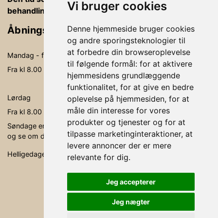
Vi bruger cookies
behandlingsrummet, betaling og vejledning
Denne hjemmeside bruger cookies
Åbningstider
og andre sporingsteknologier til
at forbedre din browseroplevelse
Mandag - fredag
09.00-19.00
til følgende formål:
for at aktivere
Fra kl 8.00 - kl. 20.00 kan der behandles
hjemmesidens grundlæggende
funktionalitet
,
for at give en bedre
Lørdag
09.00- 15.00
oplevelse på hjemmesiden
,
for at
måle din interesse for vores
Fra kl 8.00 - kl. 16.00 kan der behandles
produkter og tjenester og for at
Søndage er ikke faste åbningsdage, men søg via bookingen,
tilpasse marketinginteraktioner
,
at
og se om der er en behandler, der er ledig.
levere annoncer der er mere
Helligedage er klinikken lukket.
relevante for dig
.
Jeg accepterer
Jeg nægter