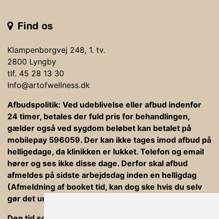
Find os
Klampenborgvej 248, 1. tv.
2800 Lyngby
tlf. 45 28 13 30
Info@artofwellness.dk
Afbudspolitik: Ved udeblivelse eller afbud indenfor
24 timer, betales der fuld pris for behandlingen,
gælder også ved sygdom beløbet kan betalet på
mobilepay 596059. Der kan ikke tages imod afbud på
helligedage, da klinikken er lukket. Telefon og email
hører og ses ikke disse dage. Derfor skal afbud
afmeldes på sidste arbejdsdag inden en helligdag
(Afmeldning af booket tid, kan dog ske hvis du selv
gør det under din bookning).
Den tid som er afsat til behandlinger er ind og ud af