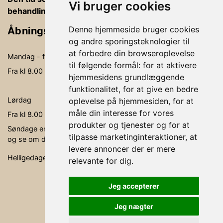
Vi bruger cookies
behandlingsrummet, betaling og vejledning
Denne hjemmeside bruger cookies
Åbningstider
og andre sporingsteknologier til
at forbedre din browseroplevelse
Mandag - fredag
09.00-19.00
til følgende formål:
for at aktivere
Fra kl 8.00 - kl. 20.00 kan der behandles
hjemmesidens grundlæggende
funktionalitet
,
for at give en bedre
Lørdag
09.00- 15.00
oplevelse på hjemmesiden
,
for at
måle din interesse for vores
Fra kl 8.00 - kl. 16.00 kan der behandles
produkter og tjenester og for at
Søndage er ikke faste åbningsdage, men søg via bookingen,
tilpasse marketinginteraktioner
,
at
og se om der er en behandler, der er ledig.
levere annoncer der er mere
Helligedage er klinikken lukket.
relevante for dig
.
Jeg accepterer
Jeg nægter