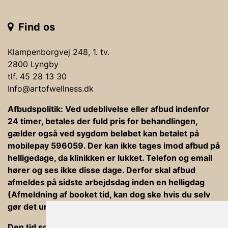
Find os
Klampenborgvej 248, 1. tv.
2800 Lyngby
tlf. 45 28 13 30
Info@artofwellness.dk
Afbudspolitik: Ved udeblivelse eller afbud indenfor
24 timer, betales der fuld pris for behandlingen,
gælder også ved sygdom beløbet kan betalet på
mobilepay 596059. Der kan ikke tages imod afbud på
helligedage, da klinikken er lukket. Telefon og email
hører og ses ikke disse dage. Derfor skal afbud
afmeldes på sidste arbejdsdag inden en helligdag
(Afmeldning af booket tid, kan dog ske hvis du selv
gør det under din bookning).
Den tid som er afsat til behandlinger er ind og ud af