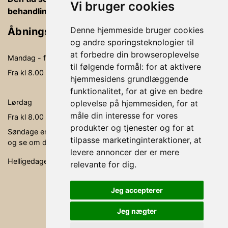
Vi bruger cookies
behandlingsrummet, betaling og vejledning
Denne hjemmeside bruger cookies
Åbningstider
og andre sporingsteknologier til
at forbedre din browseroplevelse
Mandag - fredag
09.00-19.00
til følgende formål:
for at aktivere
Fra kl 8.00 - kl. 20.00 kan der behandles
hjemmesidens grundlæggende
funktionalitet
,
for at give en bedre
Lørdag
09.00- 15.00
oplevelse på hjemmesiden
,
for at
måle din interesse for vores
Fra kl 8.00 - kl. 16.00 kan der behandles
produkter og tjenester og for at
Søndage er ikke faste åbningsdage, men søg via bookingen,
tilpasse marketinginteraktioner
,
at
og se om der er en behandler, der er ledig.
levere annoncer der er mere
Helligedage er klinikken lukket.
relevante for dig
.
Jeg accepterer
Jeg nægter