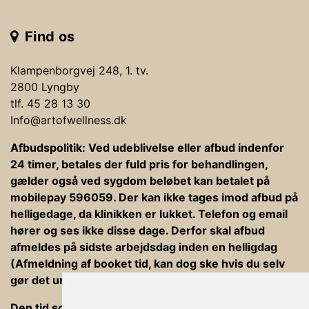
Find os
Klampenborgvej 248, 1. tv.
2800 Lyngby
tlf. 45 28 13 30
Info@artofwellness.dk
Afbudspolitik: Ved udeblivelse eller afbud indenfor
24 timer, betales der fuld pris for behandlingen,
gælder også ved sygdom beløbet kan betalet på
mobilepay 596059. Der kan ikke tages imod afbud på
helligedage, da klinikken er lukket. Telefon og email
hører og ses ikke disse dage. Derfor skal afbud
afmeldes på sidste arbejdsdag inden en helligdag
(Afmeldning af booket tid, kan dog ske hvis du selv
gør det under din bookning).
Den tid som er afsat til behandlinger er ind og ud af