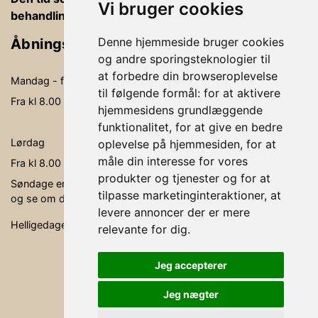
Vi bruger cookies
behandlingsrummet, betaling og vejledning
Denne hjemmeside bruger cookies
Åbningstider
og andre sporingsteknologier til
at forbedre din browseroplevelse
Mandag - fredag
09.00-19.00
til følgende formål:
for at aktivere
Fra kl 8.00 - kl. 20.00 kan der behandles
hjemmesidens grundlæggende
funktionalitet
,
for at give en bedre
Lørdag
09.00- 15.00
oplevelse på hjemmesiden
,
for at
måle din interesse for vores
Fra kl 8.00 - kl. 16.00 kan der behandles
produkter og tjenester og for at
Søndage er ikke faste åbningsdage, men søg via bookingen,
tilpasse marketinginteraktioner
,
at
og se om der er en behandler, der er ledig.
levere annoncer der er mere
Helligedage er klinikken lukket.
relevante for dig
.
Jeg accepterer
Jeg nægter