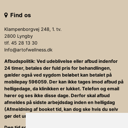
Find os
Klampenborgvej 248, 1. tv.
2800 Lyngby
tlf. 45 28 13 30
Info@artofwellness.dk
Afbudspolitik: Ved udeblivelse eller afbud indenfor
24 timer, betales der fuld pris for behandlingen,
gælder også ved sygdom beløbet kan betalet på
mobilepay 596059. Der kan ikke tages imod afbud på
helligedage, da klinikken er lukket. Telefon og email
hører og ses ikke disse dage. Derfor skal afbud
afmeldes på sidste arbejdsdag inden en helligdag
(Afmeldning af booket tid, kan dog ske hvis du selv
gør det under din bookning).
Den tid som er afsat til behandlinger er ind og ud af