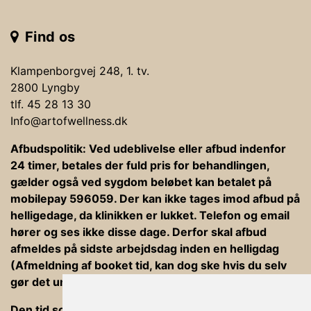
Find os
Klampenborgvej 248, 1. tv.
2800 Lyngby
tlf. 45 28 13 30
Info@artofwellness.dk
Afbudspolitik: Ved udeblivelse eller afbud indenfor
24 timer, betales der fuld pris for behandlingen,
gælder også ved sygdom beløbet kan betalet på
mobilepay 596059. Der kan ikke tages imod afbud på
helligedage, da klinikken er lukket. Telefon og email
hører og ses ikke disse dage. Derfor skal afbud
afmeldes på sidste arbejdsdag inden en helligdag
(Afmeldning af booket tid, kan dog ske hvis du selv
gør det under din bookning).
Den tid som er afsat til behandlinger er ind og ud af