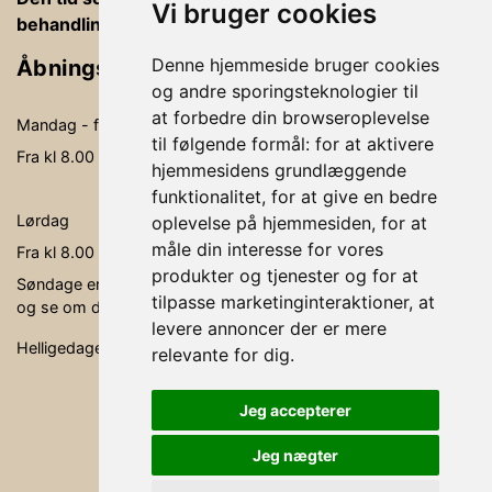
Vi bruger cookies
behandlingsrummet, betaling og vejledning
Denne hjemmeside bruger cookies
Åbningstider
og andre sporingsteknologier til
at forbedre din browseroplevelse
Mandag - fredag
09.00-19.00
til følgende formål:
for at aktivere
Fra kl 8.00 - kl. 20.00 kan der behandles
hjemmesidens grundlæggende
funktionalitet
,
for at give en bedre
Lørdag
09.00- 15.00
oplevelse på hjemmesiden
,
for at
måle din interesse for vores
Fra kl 8.00 - kl. 16.00 kan der behandles
produkter og tjenester og for at
Søndage er ikke faste åbningsdage, men søg via bookingen,
tilpasse marketinginteraktioner
,
at
og se om der er en behandler, der er ledig.
levere annoncer der er mere
Helligedage er klinikken lukket.
relevante for dig
.
Jeg accepterer
Jeg nægter