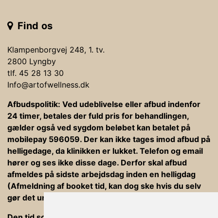
Find os
Klampenborgvej 248, 1. tv.
2800 Lyngby
tlf. 45 28 13 30
Info@artofwellness.dk
Afbudspolitik: Ved udeblivelse eller afbud indenfor
24 timer, betales der fuld pris for behandlingen,
gælder også ved sygdom beløbet kan betalet på
mobilepay 596059. Der kan ikke tages imod afbud på
helligedage, da klinikken er lukket. Telefon og email
hører og ses ikke disse dage. Derfor skal afbud
afmeldes på sidste arbejdsdag inden en helligdag
(Afmeldning af booket tid, kan dog ske hvis du selv
gør det under din bookning).
Den tid som er afsat til behandlinger er ind og ud af