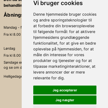
Vi bruger cookies
behandlingsrummet, betaling og vejledning
Denne hjemmeside bruger cookies
Åbningstider
og andre sporingsteknologier til
at forbedre din browseroplevelse
Mandag - fredag
09.00-19.00
til følgende formål:
for at aktivere
Fra kl 8.00 - kl. 20.00 kan der behandles
hjemmesidens grundlæggende
funktionalitet
,
for at give en bedre
Lørdag
09.00- 15.00
oplevelse på hjemmesiden
,
for at
måle din interesse for vores
Fra kl 8.00 - kl. 16.00 kan der behandles
produkter og tjenester og for at
Søndage er ikke faste åbningsdage, men søg via bookingen,
tilpasse marketinginteraktioner
,
at
og se om der er en behandler, der er ledig.
levere annoncer der er mere
Helligedage er klinikken lukket.
relevante for dig
.
Jeg accepterer
Jeg nægter