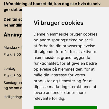
(Afmeldning af booket tid, kan dog ske hvis du selv
gør det under din bookning).
Den tid som er afsat til behandlinger er ind og ud af
Vi bruger cookies
behandlingsrummet, betaling og vejledning
Denne hjemmeside bruger cookies
Åbningstider
og andre sporingsteknologier til
at forbedre din browseroplevelse
Mandag - fredag
09.00-19.00
til følgende formål:
for at aktivere
Fra kl 8.00 - kl. 20.00 kan der behandles
hjemmesidens grundlæggende
funktionalitet
,
for at give en bedre
Lørdag
09.00- 15.00
oplevelse på hjemmesiden
,
for at
måle din interesse for vores
Fra kl 8.00 - kl. 16.00 kan der behandles
produkter og tjenester og for at
Søndage er ikke faste åbningsdage, men søg via bookingen,
tilpasse marketinginteraktioner
,
at
og se om der er en behandler, der er ledig.
levere annoncer der er mere
Helligedage er klinikken lukket.
relevante for dig
.