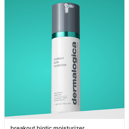
breakout biotic moisturizer