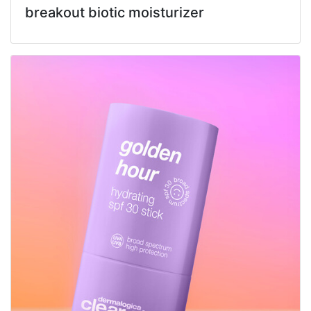
breakout biotic moisturizer