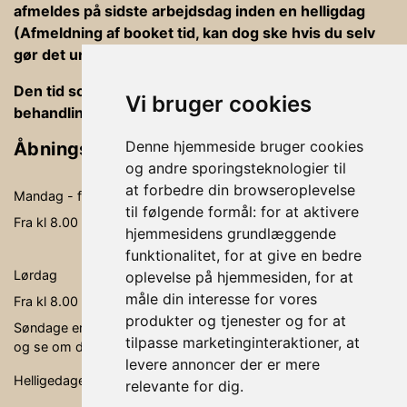
afmeldes på sidste arbejdsdag inden en helligdag
(Afmeldning af booket tid, kan dog ske hvis du selv
gør det under din bookning).
Den tid som er afsat til behandlinger er ind og ud af
Vi bruger cookies
behandlingsrummet, betaling og vejledning
Denne hjemmeside bruger cookies
Åbningstider
og andre sporingsteknologier til
at forbedre din browseroplevelse
Mandag - fredag
09.00-19.00
til følgende formål:
for at aktivere
Fra kl 8.00 - kl. 20.00 kan der behandles
hjemmesidens grundlæggende
funktionalitet
,
for at give en bedre
Lørdag
09.00- 15.00
oplevelse på hjemmesiden
,
for at
måle din interesse for vores
Fra kl 8.00 - kl. 16.00 kan der behandles
produkter og tjenester og for at
Søndage er ikke faste åbningsdage, men søg via bookingen,
tilpasse marketinginteraktioner
,
at
og se om der er en behandler, der er ledig.
levere annoncer der er mere
Helligedage er klinikken lukket.
relevante for dig
.