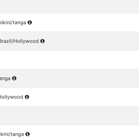
ikini/tanga
Brazil/Hollywood
/tanga
/Hollywood
ikini/tanga