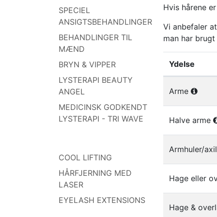
Hvis hårene er
SPECIEL
ANSIGTSBEHANDLINGER
Vi anbefaler at
BEHANDLINGER TIL
man har brugt
MÆND
Ydelse
BRYN & VIPPER
LYSTERAPI BEAUTY
Liste af ydel
Arme
ANGEL
MEDICINSK GODKENDT
LYSTERAPI - TRI WAVE
Halve arme
Armhuler/axi
COOL LIFTING
HÅRFJERNING MED
Hage eller 
LASER
EYELASH EXTENSIONS
Hage & ove