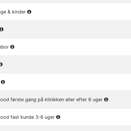
age & kinder
ebor
a
ood første gang på klinikken eller efter 6 uger
wood fast kunde 3-6 uger