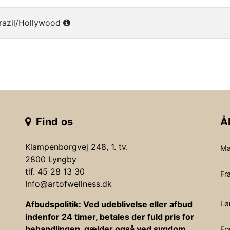
razil/Hollywood
Find os
Å
Klampenborgvej 248, 1. tv.
Ma
2800 Lyngby
tlf. 45 28 13 30
Fr
Info@artofwellness.dk
Afbudspolitik: Ved udeblivelse eller afbud
Lø
indenfor 24 timer, betales der fuld pris for
behandlingen, gælder også ved sygdom
Fr