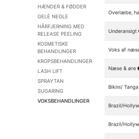
HÆNDER & FØDDER
Overlæbe, h
GELÈ NEGLE
HÅRFJERNING MED
Underansigt
RELEASE PEELING
KOSMETISKE
Voks af næs
BEHANDLINGER
KROPSBEHANDLINGER
Næse & øre
LASH LIFT
SPRAYTAN
Bikini/ Tang
SUGARING
VOKSBEHANDLINGER
Brazil/Hollyw
Brazil/Holly