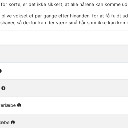
 for korte, er det ikke sikkert, at alle hårene kan komme ud
 blive vokset et par gange efter hinanden, for at få fuldt u
 shaver, så derfor kan der være små hår som ikke kan kom
ser i gruppen VOKSBEHANDLINGER
l
overlæbe
rlæbe